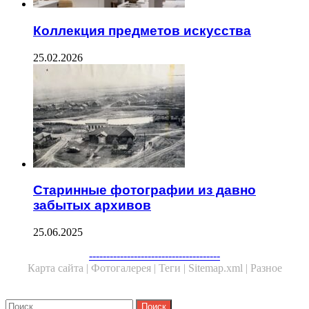
Коллекция предметов искусства
25.02.2026
Старинные фотографии из давно
забытых архивов
25.06.2025
Facebook
Twitter
WhatsApp
Telegram
--------------------------------------
Карта сайта |
Фотогалерея |
Теги |
Sitemap.xml |
Разное
Close
Найти: