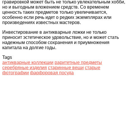
гравировкой может быть не только увлекательным хобби,
но и выгодным вложением средств. Со временем
ценность таких предметов только увеличивается,
особенно если речь идет о редких экземплярах или
произведениях известных мастеров.
Инвестирование в антикварные ложки не только
приносит эстетическое удовольствие, но и может стать
надежным способом сохранения и приумножения
капитала на долгие годы.
Tags
антикварные коллекции
раритетные предметы
серебряные изделия
старинные вещи
старые
фотографии
фарфоровая посуда
Facebook
Twitter
LinkedIn
Tumblr
Pinterest
Reddit
VKontakte
Odnoklassniki
Skype
WhatsApp
Telegram
Viber
Share
via
Email