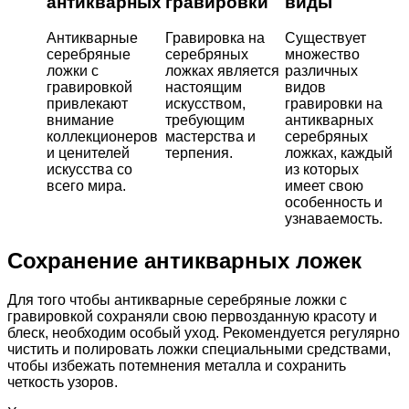
антикварных
гравировки
виды
Антикварные
Гравировка на
Существует
серебряные
серебряных
множество
ложки с
ложках является
различных
гравировкой
настоящим
видов
привлекают
искусством,
гравировки на
внимание
требующим
антикварных
коллекционеров
мастерства и
серебряных
и ценителей
терпения.
ложках, каждый
искусства со
из которых
всего мира.
имеет свою
особенность и
узнаваемость.
Сохранение антикварных ложек
Для того чтобы антикварные серебряные ложки с
гравировкой сохраняли свою первозданную красоту и
блеск, необходим особый уход. Рекомендуется регулярно
чистить и полировать ложки специальными средствами,
чтобы избежать потемнения металла и сохранить
четкость узоров.